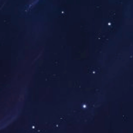
平台。
不仅建立了更完善的训练设施，还引进了专业教练团队。这
练理念，使得球员们能在短时间内提升技能。同时，青少年
成长空间。
球队逐渐崭露头角。这不仅提升了球队的知名度，也吸引了
围，大家都朝着共同目标努力，这为日后的成功打下了坚实
学化、系统化的训练体系。首先，在体能训练方面，通过专
爆发力。此外，还注重力量训练，以确保球员在比赛中的身
向。例如，有些球员专注于控球和传球技巧，而另一些则侧
根据自身特点进行深耕，从而达到最佳状态。
度比赛中，心理因素往往决定胜负。因此，球队定期组织心
提升比赛表现至关重要。