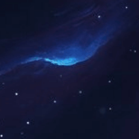
最后，在关键时刻临场应变能力也是球队制胜的重
队伍能迅速调整战术，并进行有效沟通，从而逆转
之间密切无间的关系。
4、文化建设与精神力量
除了技术层面的提升外，眉山明星篮球队还十分重
诚信、公平、拼搏等价值观念，这些信念成为每位
此外，加强团队凝聚力也是文化建设的重要部分。
进了彼此之间的了解，更加强化了合作意识。当每
加主动地为集体贡献力量。