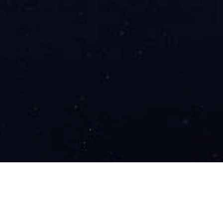
找到我们
地址
厦门市海沧区翁角路889-1号
宏鼎国际广场18楼
电话
+17047891874
邮箱
antinuclear@gmail.com