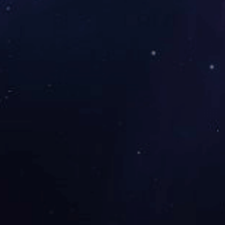
最后，通过树立榜样，如优秀球员分享个人经历以
上的氛围，使得整个团队充满斗志，共同向着更高
总结：
综上所述，眉山明星篮球队的发展并非偶然，而是
训练，再到灵活战术及深厚文化，这四个方面共同
篮球领域，更能为其他团体提供宝贵经验，无论是
未来，希望更多的人能够关注并支持眉山明星篮球
篇章。在这条探索之路上，相信团队精神与个人才
上一篇