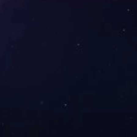
及心路历程，可以激励其他成员不断追求进步。这种积极向
目标奋斗，实现梦想。
经过长期努力与探索所取得的重要成果。从历史背景到科学
构成了该队伍崛起的重要基石。而这种成功模式不仅适用于
在体育还是生活中，都蕴含着巨大的启发意义。
的发展，同时也期待他们在更高水平的平台上继续书写辉煌
华必将继续交相辉映，共同谱写属于他们的新传奇！
下一篇