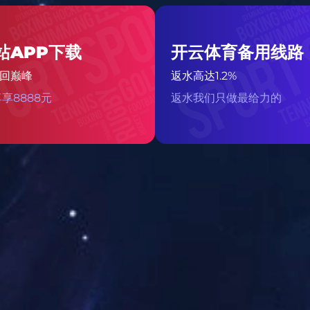
探索团队精神与个人才华的
分享
析团队精神与个人才华之间的完美结合。通过对四个方面的
和个人技术相辅相成，实现卓越成绩。文章将从球队的历史
行探讨，以展现眉山明星篮球队在全国范围内崭露头角的成
人们提供借鉴和启示。
当时只是一些热爱运动的小伙子自发组织起来进行友谊赛。
，地方政府也逐渐意识到发展篮球的重要性。因此，各类篮