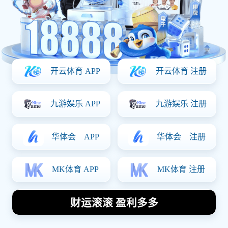
地址
厦门市海沧区翁角路889-1号宏鼎国际广场18楼